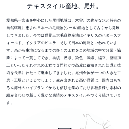
テキスタイル産地、尾州。
愛知県一宮市を中心にした尾州地域は、木曽川の豊かな水と特有の
自然環境に恵まれ日本一の毛織物(ウール)産地として古くから発展
してきました。今では世界三大毛織物産地はイギリスのハダースフ
ィールド、イタリアのビエラ、そして日本の尾州といわれていま
す。糸から生地になるまでの多くの工程をこの地域の中で分業・協
業によって一貫してでき、紡績、撚糸、染色、製織、編立、整理加
工といったそれぞれの工程で専門的かつ高度に蓄積された知識と技
術を長年にわたって継承してきました。尾州全体が一つの大きな工
房・工場といえるでしょう。生み出される高い品質は、国内はもち
ろん海外のハイブランドからも信頼を集めており多種多様な素材の
組み合わせや新しく豊かな表情のテキスタイルをつくり続けていま
す。